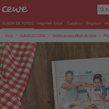
ÁLBUM DE FOTOS
Imprimir fotos
Cuadros
Regalos
Im
Inicio
ÁLBUM DE FOTOS
Temáticas para álbum de fotos
Álb