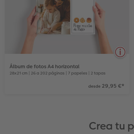
Álbum de fotos A4 horizontal
28x21 cm | 26 a 202 páginas | 7 papeles | 2 tapas
29,95 €
*
desde
6
2
Tipos de papel
Tapas
Efecto relieve
El ÁLBUM DE FOTOS CEWE A4 Horizontal es
Crea tu 
perfecto para grandes paisajes o celebraciones
familiares. ¡Empieza a crearlo ahora!