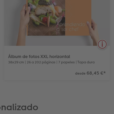
Álbum de fotos XXL horizontal
38x29 cm | 26 a 202 páginas | 7 papeles | Tapa dura
68,45 €
*
desde
6
3
Tipos de papel
Tapas
Efectos relieve
El ÁLBUM DE FOTOS CEWE XXL Horizontal tiene
onalizado
unas características perfectas para fotos a doble
página sin perder calidad.