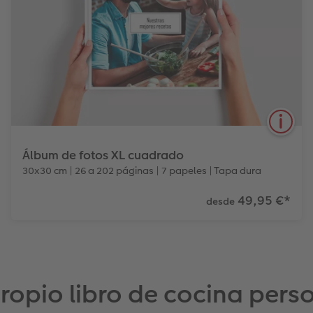
Álbum de fotos XL cuadrado
30x30 cm | 26 a 202 páginas | 7 papeles | Tapa dura
49,95 €
*
desde
6
3
Tipos de papel
Tapas
Efectos relieve
El ÁLBUM DE FOTOS CEWE XL Cuadrado es ideal
propio libro de cocina pers
para las fotos de tu último gran viaje o para
recopilar todos los recuerdos del año.