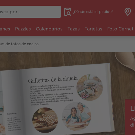
¿Dónde está mi pedido?
I
anes
Puzzles
Calendarios
Tazas
Tarjetas
Foto Carnet
um de fotos de cocina
L
Ag
di