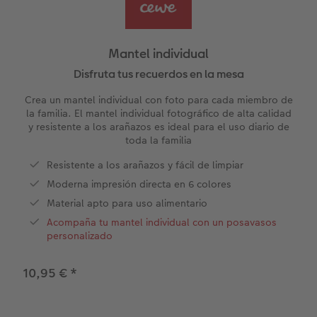
Álbum de fotos cuadrado
Fotos retro
Foto en metacrilato
Juegos personalizados
Postales personalizadas
Álbum de fotos A5 horizontal
Fotos creativas
Foto en Forex
Hogar y decoración
Mantel individual
Álbum de fotos pequeño
Set de fotos
Foto en acriluminio
Imanes personalizados
Disfruta tus recuerdos en la mesa
Crea un mantel individual con foto para cada miembro de
Álbum de fotos con tapas de cuero y lino
Caja con fotos
Cuadro con marco
Textiles con fotos
la familia. El mantel individual fotográfico de alta calidad
y resistente a los arañazos es ideal para el uso diario de
toda la familia
os
Álbum de fotos tapa blanda
Imprimir fotos cerca de mí
Collage personalizado
Oficina & colegio
Resistente a los arañazos y fácil de limpiar
Temáticas para álbum de fotos
Soportes para póster
Cajas personalizadas
Moderna impresión directa en 6 colores
r app
Material apto para uso alimentario
Pòster mapa de ciudad
Faber Castell
Acompaña tu mantel individual con un posavasos
personalizado
Cuadro Cristales Swarovski®
Foto pegatinas
10,95 €
*
Marcapáginas personalizado