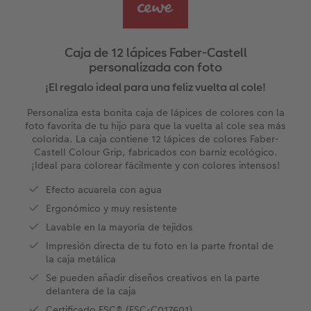
Álbum de fotos cuadrado
Fotos retro
Foto en metacrilato
Juegos personalizados
Postales personalizadas
Álbum de fotos A5 horizontal
Fotos creativas
Foto en Forex
Hogar y decoración
Caja de 12 lápices Faber-Castell
personalizada con foto
Álbum de fotos pequeño
Set de fotos
Foto en acriluminio
Imanes personalizados
¡El regalo ideal para una feliz vuelta al cole!
Álbum de fotos con tapas de cuero y lino
Caja con fotos
Cuadro con marco
Textiles con fotos
Personaliza esta bonita caja de lápices de colores con la
foto favorita de tu hijo para que la vuelta al cole sea más
os
Álbum de fotos tapa blanda
Imprimir fotos cerca de mí
Collage personalizado
Oficina & colegio
colorida. La caja contiene 12 lápices de colores Faber-
Castell Colour Grip, fabricados con barniz ecológico.
¡Ideal para colorear fácilmente y con colores intensos!
Temáticas para álbum de fotos
Soportes para póster
Cajas personalizadas
r app
Efecto acuarela con agua
Pòster mapa de ciudad
Faber Castell
Ergonómico y muy resistente
Lavable en la mayoría de tejidos
Cuadro Cristales Swarovski®
Foto pegatinas
Impresión directa de tu foto en la parte frontal de
la caja metálica
Marcapáginas personalizado
Se pueden añadir diseños creativos en la parte
delantera de la caja
Certificado FSC® (FSC-C017601)