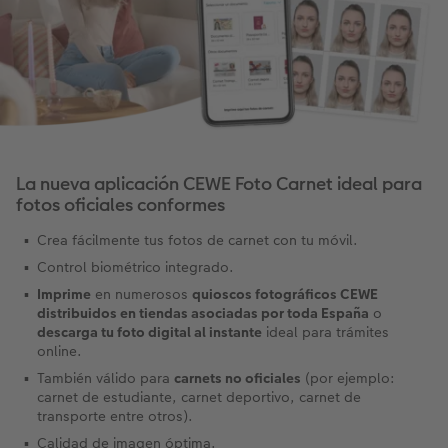
Álbum de fotos cuadrado
Fotos retro
Foto en metacrilato
Juegos personalizados
Postales personalizadas
Álbum de fotos A5 horizontal
Fotos creativas
Foto en Forex
Hogar y decoración
Álbum de fotos pequeño
Set de fotos
Foto en acriluminio
Imanes personalizados
Álbum de fotos con tapas de cuero y lino
Caja con fotos
Cuadro con marco
Textiles con fotos
La nueva aplicación CEWE Foto Carnet ideal para
os
Álbum de fotos tapa blanda
Imprimir fotos cerca de mí
Collage personalizado
Oficina & colegio
fotos oficiales conformes
Crea fácilmente tus fotos de carnet con tu móvil.
Temáticas para álbum de fotos
Soportes para póster
Cajas personalizadas
r app
Control biométrico integrado.
Imprime
en numerosos
quioscos fotográficos CEWE
Pòster mapa de ciudad
Faber Castell
distribuidos en tiendas asociadas por toda España
o
descarga tu foto digital al instante
ideal para trámites
Cuadro Cristales Swarovski®
Foto pegatinas
online.
También válido para
carnets no oficiales
(por ejemplo:
Marcapáginas personalizado
carnet de estudiante, carnet deportivo, carnet de
transporte entre otros).
Calidad de imagen óptima.