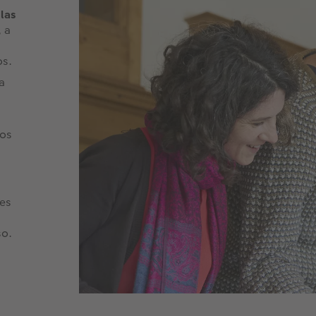
 las
, a
. ​
a
tos
res
so.