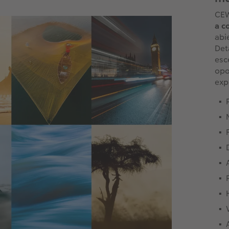
CEW
a c
abi
Det
esc
opo
exp