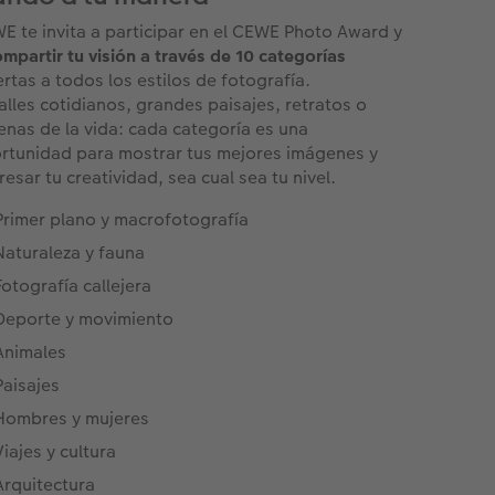
E te invita a participar en el CEWE Photo Award y
ompartir tu visión a través de 10 categorías
ertas a todos los estilos de fotografía.
alles cotidianos, grandes paisajes, retratos o
enas de la vida: cada categoría es una
rtunidad para mostrar tus mejores imágenes y
resar tu creatividad, sea cual sea tu nivel.
Primer plano y macrofotografía​
Naturaleza y fauna​
Fotografía callejera​
Deporte y movimiento​​
Animales​ ​
Paisajes​
Hombres y mujeres​​
Viajes y cultura​
Arquitectura​