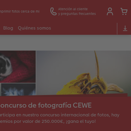
Atención al cliente
mprimir fotos cerca de mi
y preguntas frecuentes
Blog
Quiénes somos
oncurso de fotografía CEWE
rticipa en nuestro concurso internacional de fotos, hay
emios por valor de 250.000€, ¡gana el tuyo!