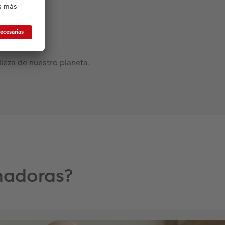
leza de nuestro planeta.
anadoras?