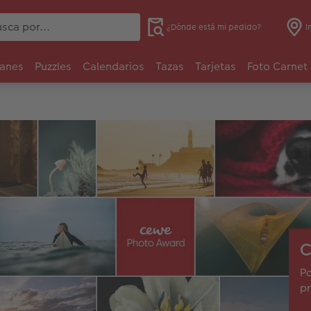
¿Dónde está mi pedido?
I
anes
Puzzles
Calendarios
Tazas
Tarjetas
Foto Carnet
C
Pa
pr