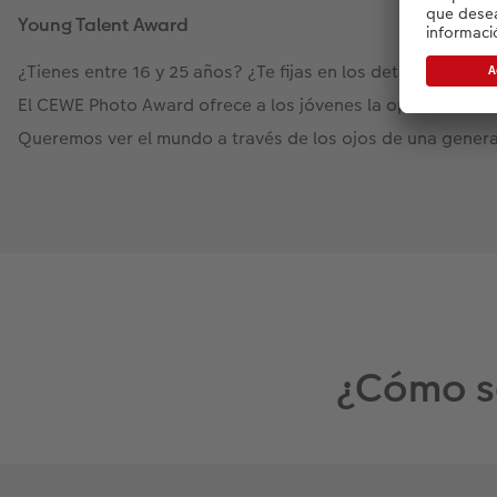
Young Talent Award
¿Tienes entre 16 y 25 años? ¿Te fijas en los detalles? ¿Y te 
El CEWE Photo Award ofrece a los jóvenes la oportunidad d
Queremos ver el mundo a través de los ojos de una generac
¿Cómo se