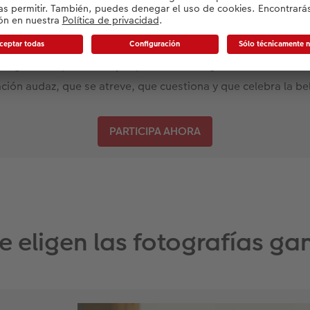
apasiona la fotografía? ​
e ganar un premio muy especial: el Young Talent Award.​
ión audaz, que se atreve, que cuestiona y que celebra la bel
PARTICIPA AHORA
 eligen las fotografías g