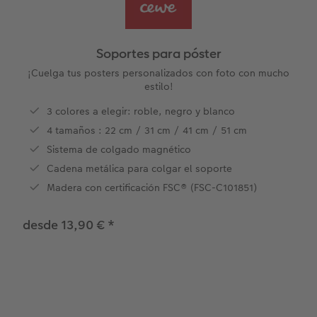
Álbum de fotos cuadrado
Fotos retro
Foto en metacrilato
Juegos personalizados
Postales personalizadas
Álbum de fotos A5 horizontal
Fotos creativas
Foto en Forex
Hogar y decoración
Soportes para póster
Álbum de fotos pequeño
Set de fotos
Foto en acriluminio
Imanes personalizados
¡Cuelga tus posters personalizados con foto con mucho
estilo!
Álbum de fotos con tapas de cuero y lino
Caja con fotos
Cuadro con marco
Textiles con fotos
3 colores a elegir: roble, negro y blanco
4 tamaños : 22 cm / 31 cm / 41 cm / 51 cm
os
Álbum de fotos tapa blanda
Imprimir fotos cerca de mí
Collage personalizado
Oficina & colegio
Sistema de colgado magnético
Cadena metálica para colgar el soporte
Temáticas para álbum de fotos
Cajas personalizadas
Soportes para póster
r app
Madera con certificación FSC® (FSC-C101851)
Pòster mapa de ciudad
Faber Castell
desde 13,90 €
*
Cuadro Cristales Swarovski®
Foto pegatinas
Marcapáginas personalizado