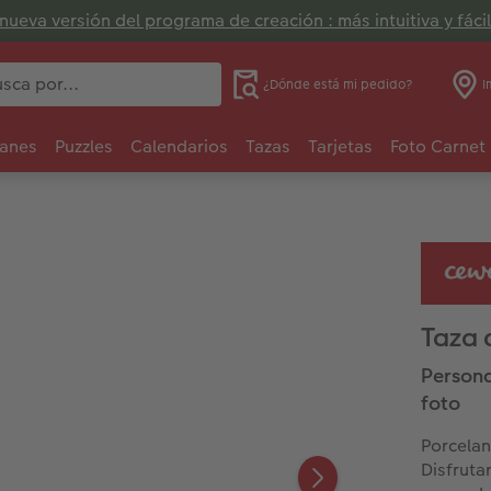
nueva versión del programa de creación : más intuitiva y fácil
¿Dónde está mi pedido?
I
anes
Puzzles
Calendarios
Tazas
Tarjetas
Foto Carnet
Taza 
Persona
foto
Porcelan
Disfruta