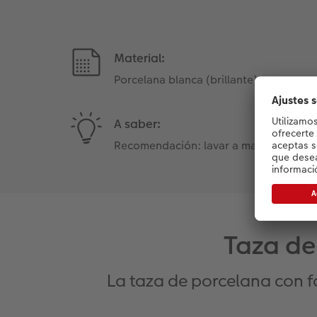
Material:
Porcelana blanca (brillante)
A saber:
Recomendación: lavar a mano
Taza de
La taza de porcelana con fo