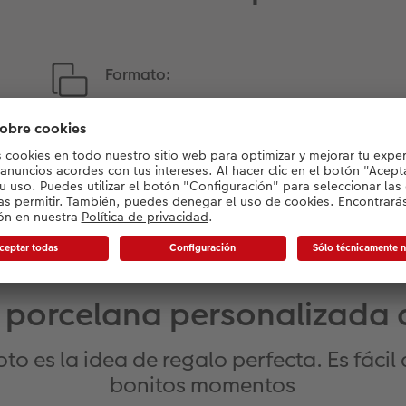
Formato:
10,9 cm
 porcelana personalizada 
to es la idea de regalo perfecta. Es fácil
bonitos momentos