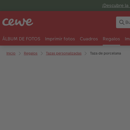
¡Descubre la 
ÁLBUM DE FOTOS
Imprimir fotos
Cuadros
Regalos
Im
Inicio
Regalos
Tazas personalizadas
Taza de porcelana