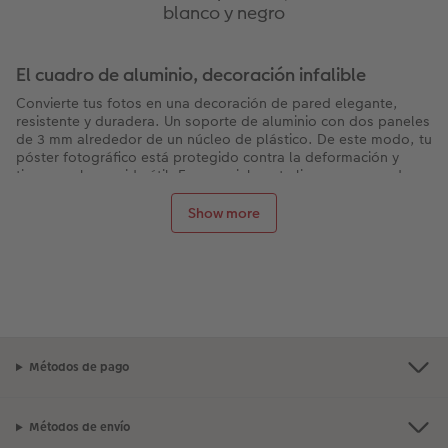
blanco y negro
El cuadro de aluminio, decoración infalible
Convierte tus fotos en una decoración de pared elegante,
resistente y duradera. Un soporte de aluminio con dos paneles
de 3 mm alrededor de un núcleo de plástico. De este modo, tu
póster fotográfico está protegido contra la deformación y
tiene una larga vida útil. Es especialmente ligero y se puede
montar en cualquier pared, ofrecemos varios sistemas de
montaje para que tu foto imprimida sobre aluminio destaque
Show more
aún más.
Impresiones fotográficas profesionales en
aluminio
Tus fotos brillarán sobre una base de aluminio. Crea pósteres
de pared personalizados con las fotos de tus vacaciones o de
tu familia. Todas las fotos digitales pueden imprimirse
directamente en aluminio para realzar su interior: este material
Métodos de pago
es muy popular entre los profesionales y resalta lo mejor de
los colores. Todos los materiales utilizados como la tinta, el
aluminio o la sujeción son de máxima calidad.
Métodos de envío
Amplia gama de formatos en alu-Dibond