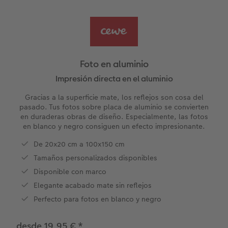
Álbum de fotos XXL horizontal
Fotos carnet
Hexxas CEWE
Cheques regalo
Tarjetas de agradecimiento
Álbum de fotos cuadrado
Fotos retro
Foto en metacrilato
Juegos personalizados
Postales personalizadas
Álbum de fotos A5 horizontal
Fotos creativas
Foto en Forex
Hogar y decoración
Foto en aluminio
Álbum de fotos pequeño
Set de fotos
Foto en acriluminio
Imanes personalizados
Impresión directa en el aluminio
Gracias a la superficie mate, los reflejos son cosa del
Álbum de fotos con tapas de cuero y lino
Caja con fotos
Cuadro con marco
Textiles con fotos
pasado. Tus fotos sobre placa de aluminio se convierten
en duraderas obras de diseño. Especialmente, las fotos
en blanco y negro consiguen un efecto impresionante.
os
Álbum de fotos tapa blanda
Imprimir fotos cerca de mí
Collage personalizado
Oficina & colegio
De 20x20 cm a 100x150 cm
Temáticas para álbum de fotos
Soportes para póster
Cajas personalizadas
Tamaños personalizados disponibles
r app
Disponible con marco
Pòster mapa de ciudad
Faber Castell
Elegante acabado mate sin reflejos
Perfecto para fotos en blanco y negro
Cuadro Cristales Swarovski®
Foto pegatinas
Marcapáginas personalizado
desde 19,95 €
*