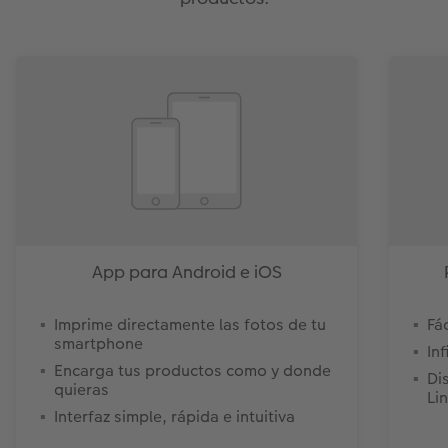
App para Android e iOS
Imprime directamente las fotos de tu
Fá
smartphone
In
Encarga tus productos como y donde
Di
quieras
Li
Interfaz simple, rápida e intuitiva