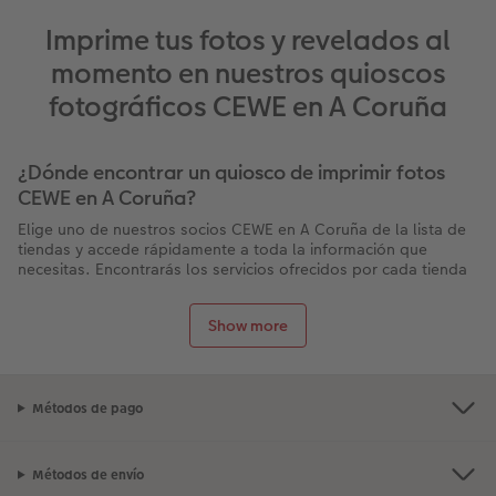
Imprime tus fotos y revelados al
momento en nuestros quioscos
fotográficos CEWE en A Coruña
¿Dónde encontrar un quiosco de imprimir fotos
CEWE en A Coruña?
Elige uno de nuestros socios CEWE en A Coruña de la lista de
tiendas y accede rápidamente a toda la información que
necesitas. Encontrarás los servicios ofrecidos por cada tienda
en A Coruña: la presencia de un terminal para imprimir tus
fotos directamente en el lugar, los horarios de apertura, los
Show more
datos de contacto, cómo llegar a la tienda y posibles
promociones en curso.
Y no olvides: ¡la entrega de todos nuestros productos es
gratuita cuando se retiran en la tienda!
Métodos de pago
¿Por qué elegir CEWE para tu impresión de fotos
en A Coruña?
Métodos de envío
Impresión rápida en menos de 10 minutos en el lugar. Calidad