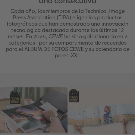
año consecutivo
Álbum de fotos cuadrado
Fotos retro
Foto en metacrilato
Juegos personalizados
Postales personalizadas
Cada año, los miembros de la Technical Image
Álbum de fotos A5 horizontal
Fotos creativas
Foto en Forex
Hogar y decoración
Press Association (TIPA) eligen los productos
fotográficos que han demostrado una innovación
tecnológica destacada durante los últimos 12
Álbum de fotos pequeño
Set de fotos
Foto en acriluminio
Imanes personalizados
meses. En 2026, CEWE ha sido galardonado en 2
categorías : por su compartimento de recuerdos
Álbum de fotos con tapas de cuero y lino
Caja con fotos
Cuadro con marco
Textiles con fotos
para el ÁLBUM DE FOTOS CEWE y su calendario de
pared XXL
os
Álbum de fotos tapa blanda
Imprimir fotos cerca de mí
Collage personalizado
Oficina & colegio
Temáticas para álbum de fotos
Soportes para póster
Cajas personalizadas
r app
Pòster mapa de ciudad
Faber Castell
Cuadro Cristales Swarovski®
Foto pegatinas
Marcapáginas personalizado