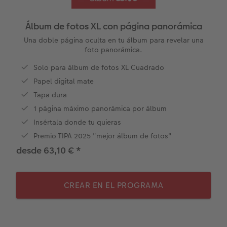
Álbum de fotos cuadrado
Fotos retro
Foto en metacrilato
Juegos personalizados
Postales personalizadas
Álbum de fotos XL con página panorámica
Álbum de fotos A5 horizontal
Fotos creativas
Foto en Forex
Hogar y decoración
Una doble página oculta en tu álbum para revelar una
foto panorámica.
Álbum de fotos pequeño
Set de fotos
Foto en acriluminio
Imanes personalizados
Solo para álbum de fotos XL Cuadrado
Álbum de fotos con tapas de cuero y lino
Caja con fotos
Cuadro con marco
Textiles con fotos
Papel digital mate
Tapa dura
os
Álbum de fotos tapa blanda
Imprimir fotos cerca de mí
Collage personalizado
Oficina & colegio
1 página máximo panorámica por álbum
Insértala donde tu quieras
Temáticas para álbum de fotos
Soportes para póster
Cajas personalizadas
r app
Premio TIPA 2025 "mejor álbum de fotos"
desde 63,10 € *
Pòster mapa de ciudad
Faber Castell
Cuadro Cristales Swarovski®
Foto pegatinas
CREAR EN EL PROGRAMA
Marcapáginas personalizado