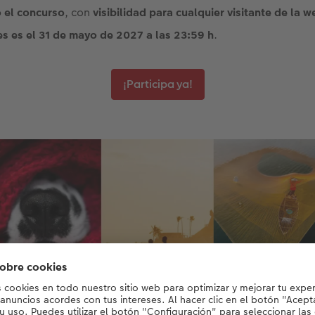
o el concurso
, con
visibilidad para cualquier visitante de la 
s es el 31 de mayo de 2027 a las 23:59 h
.
¡Participa ya!