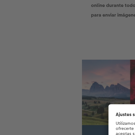
online durante tod
para enviar imágene