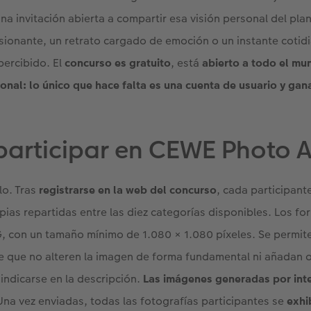
Una invitación abierta a compartir esa visión personal del pla
sionante, un retrato cargado de emoción o un instante cotid
ercibido. El
concurso es gratuito
, está
abierto a todo el mu
ional: lo único que hace falta es una cuenta de usuario y gan
participar en CEWE Photo 
lo. Tras
registrarse en la web del concurso
, cada participant
pias repartidas entre las diez categorías disponibles. Los f
, con un tamaño mínimo de 1.080 × 1.080 píxeles. Se permit
 que no alteren la imagen de forma fundamental ni añadan o
indicarse en la descripción.
Las imágenes generadas por intel
 Una vez enviadas, todas las fotografías participantes se
exhi