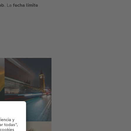
web
. La
fecha límite