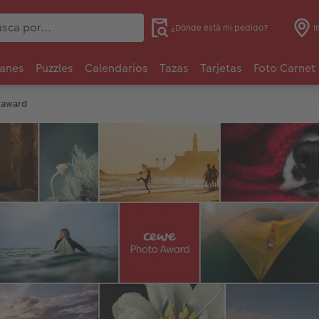
¿Dónde está mi pedido?
I
anes
Puzzles
Calendarios
Tazas
Tarjetas
Foto Carnet
 award