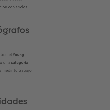
ción con socios.
tógrafos
tos: el
Young
mo una
categoría
es medir tu trabajo
nidades