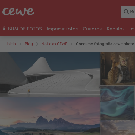
ÁLBUM DE FOTOS
Imprimir fotos
Cuadros
Regalos
Im
Inicio
Blog
Noticias CEWE
Concurso fotografia cewe photo