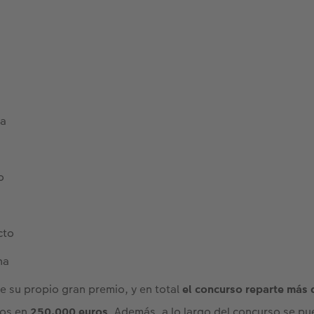
na
o
cto
na
e su propio gran premio, y en total
el concurso reparte más 
dos en
250.000 euros
. Además, a lo largo del concurso se p