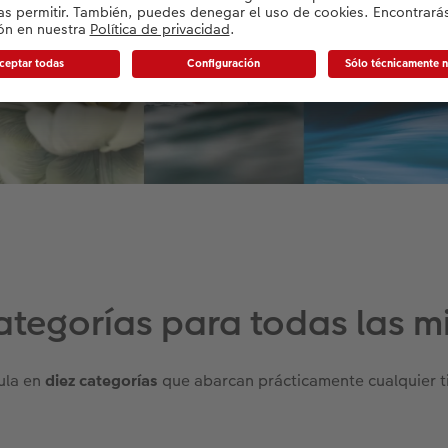
categorías para todas las m
cula en
diez categorías
que abarcan prácticamente cualquier t