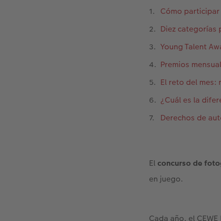
Cómo participa
Diez categorías 
Young Talent Awa
Premios mensuale
El reto del mes:
¿Cuál es la dife
Derechos de aut
El
concurso de foto
en juego.
Cada año, el CEWE 