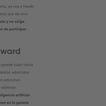
neta, ya sea a través
iano que de otro
ndo y no exige
as de participar
.
Award
e puede subir hasta
ormatos admitidos
en ediciones
 eliminen
igencia artificial
ben en la galería