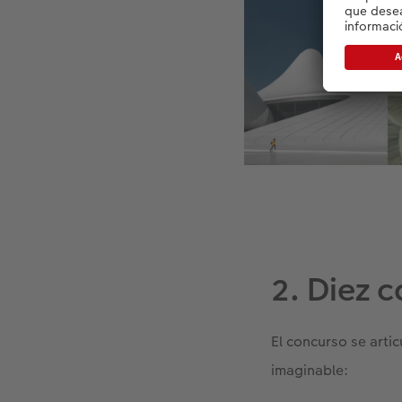
2. Diez 
El concurso se arti
imaginable: