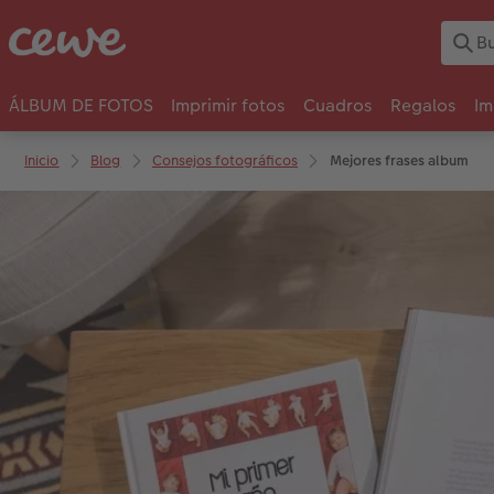
ÁLBUM DE FOTOS
Imprimir fotos
Cuadros
Regalos
Im
Inicio
Blog
Consejos fotográficos
Mejores frases album