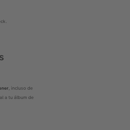
eck.
s
ener
, incluso de
al a tu álbum de