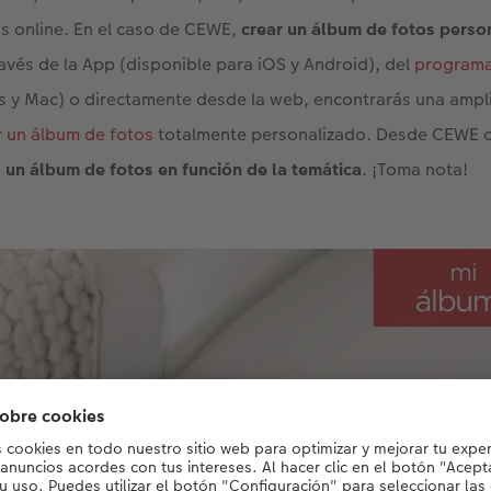
s online. En el caso de CEWE,
crear un álbum de fotos perso
ravés de la App (disponible para iOS y Android), del
programa
s y Mac) o directamente desde la web, encontrarás una ampl
r un álbum de fotos
totalmente personalizado. Desde CEWE 
 un álbum de fotos en función de la temática
. ¡Toma nota!