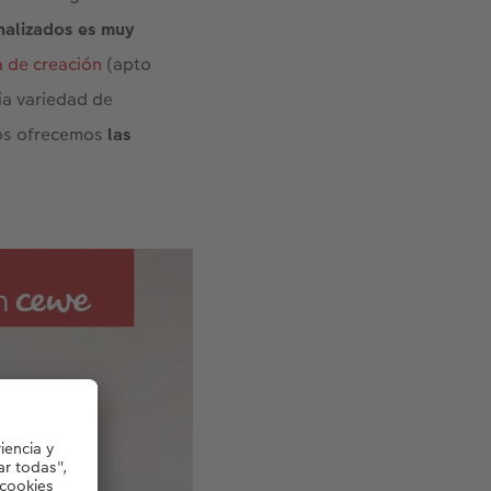
nalizados es muy
 de creación
(apto
ia variedad de
os ofrecemos
las