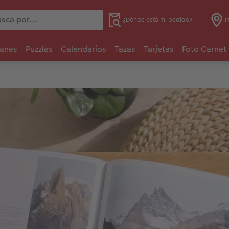
¿Dónde está mi pedido?
I
anes
Puzzles
Calendarios
Tazas
Tarjetas
Foto Carnet