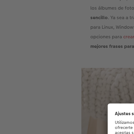
los álbumes de foto
sencillo
. Ya sea a t
para Linux, Window
opciones para
crea
mejores frases para