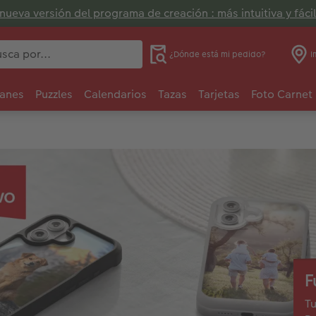
nueva versión del programa de creación : más intuitiva y fácil
¿Dónde está mi pedido?
I
anes
Puzzles
Calendarios
Tazas
Tarjetas
Foto Carnet
F
Tu