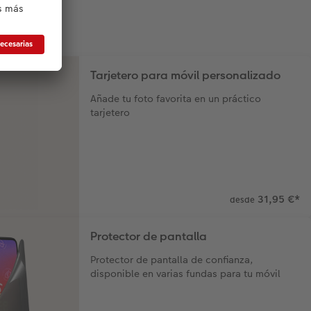
Tarjetero para móvil personalizado
Añade tu foto favorita en un práctico
tarjetero
31,95 €
*
desde
Protector de pantalla
Protector de pantalla de confianza,
disponible en varias fundas para tu móvil