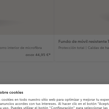
Funda de móvil resistente
rro interior de microfibra
Protección total | Caídas de ha
44,95 €
*
desde
rios perfectos para tu fun
una protección óptima, mayor comodidad