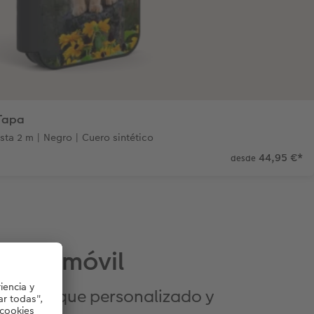
 Tapa
sta 2 m | Negro | Cuero sintético
44,95 €
*
desde
da de móvil
 y un toque personalizado y