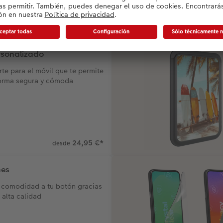
original día a día
rsonalizado
te para el móvil que te permite
forma segura y cómoda
24,95 €
*
desde
nes
 comodidad a tu botón gracias
 alta calidad