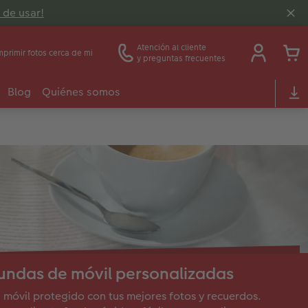
 de usar!
Atención al cliente
mprimir fotos cerca de mi
y preguntas frecuentes
Blog
Quiénes somos
undas de móvil personalizadas
 móvil protegido con tus mejores fotos y recuerdos.