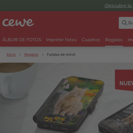
¡Descubre la 
ÁLBUM DE FOTOS
Imprimir fotos
Cuadros
Regalos
Im
Inicio
Regalos
Fundas de móvil