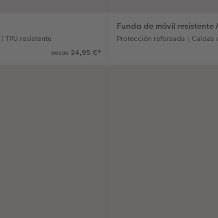
Funda de móvil resistent
| TPU resistente
Protección reforzada | Caídas d
24,95 €
*
desde