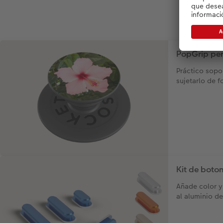
PopGrip pe
Práctico sopor
sujetarlo de 
Kit de boto
Añade color y
al aluminio de