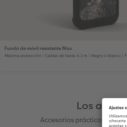
Funda de móvil resistente Max
Máxima protección | Caídas de hasta 4,2 m | Negro o blanco | Fo
Los acceso
Accesorios prácticos para 