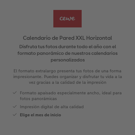
Álbum de fotos XXL horizontal
Fotos carnet
Hexxas CEWE
Cheques regalo
Tarjetas de agradecimiento
Álbum de fotos cuadrado
Fotos retro
Foto en metacrilato
Juegos personalizados
Postales personalizadas
Álbum de fotos A5 horizontal
Fotos creativas
Foto en Forex
Hogar y decoración
Calendario de Pared XXL Horizontal
Álbum de fotos pequeño
Set de fotos
Foto en acriluminio
Imanes personalizados
Disfruta tus fotos durante todo el año con el
formato panorámico de nuestros calendarios
personalizados
Álbum de fotos con tapas de cuero y lino
Caja con fotos
Cuadro con marco
Textiles con fotos
El formato extralargo presenta tus fotos de una forma
os
Álbum de fotos tapa blanda
Imprimir fotos cerca de mí
Collage personalizado
Oficina & colegio
impresionante. Puedes organizar y disfrutar tu vida a la
vez gracias a la calidad de la impresión
Temáticas para álbum de fotos
Soportes para póster
Cajas personalizadas
Formato apaisado especialmente ancho, ideal para
r app
fotos panorámicas
Pòster mapa de ciudad
Faber Castell
Impresión digital de alta calidad
Elige el mes de inicio
Cuadro Cristales Swarovski®
Foto pegatinas
Marcapáginas personalizado